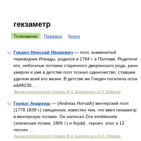
гекзаметр
Толкование
Перевод
Книги
Гнедич Николай Иванович
— поэт, знаменитый
91
переводчик Илиады, родился в 1784 г. в Полтаве. Родители
его, небогатые потомки старинного дворянского рода, рано
умерли и уже в детстве поэт познал одиночество, ставшее
уделом всей его жизни. В детстве же Гнедич посетила оспа
и&#8230; …
Энциклопедический словарь Ф.А. Брокгауза и И.А. Ефрона
Горват Андреаш
— (Andreas Horvath) венгерский поэт
92
(1778 1839 г.) священник; известен тем, что ввел гекзаметр
в венгерскую поэзию. Он написал Zire emlékezete
(эпическая поэма, 1806 г.) и Arpád , героич. эпос в 12
песнях …
Энциклопедический словарь Ф.А. Брокгауза и И.А. Ефрона