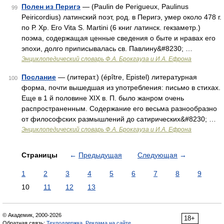
Полен из Перигэ
— (Paulin de Perigueux, Paulinus
99
Peiricordius) латинский поэт, род. в Перигэ, умер около 478 г.
по Р. Хр. Его Vita S. Martini (6 книг латинск. гекзаметр.)
поэма, содержащая ценные сведения о быте и нравах его
эпохи, долго приписывалась св. Павлину&#8230; …
Энциклопедический словарь Ф.А. Брокгауза и И.А. Ефрона
Послание
— (литерат.) (épître, Epistel) литературная
100
форма, почти вышедшая из употребления: письмо в стихах.
Еще в 1 й половине XIX в. П. было жанром очень
распространенным. Содержание его весьма разнообразно
от философских размышлений до сатирических&#8230; …
Энциклопедический словарь Ф.А. Брокгауза и И.А. Ефрона
Страницы
←
Предыдущая
Следующая
→
1
2
3
4
5
6
7
8
9
10
11
12
13
© Академик, 2000-2026
18+
Обратная связь:
Техподдержка
,
Реклама на сайте