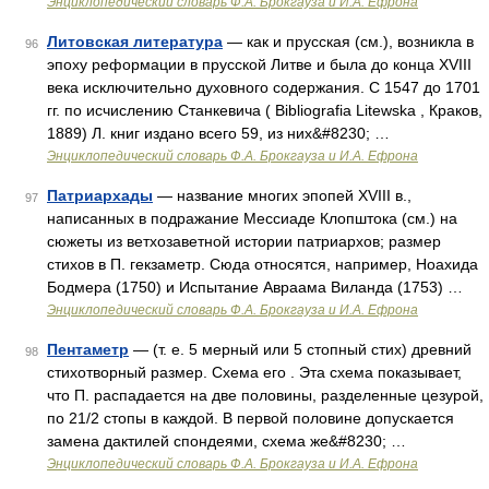
Энциклопедический словарь Ф.А. Брокгауза и И.А. Ефрона
Литовская литература
— как и прусская (см.), возникла в
96
эпоху реформации в прусской Литве и была до конца XVIII
века исключительно духовного содержания. С 1547 до 1701
гг. по исчислению Станкевича ( Bibliografia Litewska , Краков,
1889) Л. книг издано всего 59, из них&#8230; …
Энциклопедический словарь Ф.А. Брокгауза и И.А. Ефрона
Патриархады
— название многих эпопей XVIII в.,
97
написанных в подражание Мессиаде Клопштока (см.) на
сюжеты из ветхозаветной истории патриархов; размер
стихов в П. гекзаметр. Сюда относятся, например, Ноахида
Бодмера (1750) и Испытание Авраама Виланда (1753) …
Энциклопедический словарь Ф.А. Брокгауза и И.А. Ефрона
Пентаметр
— (т. е. 5 мерный или 5 стопный стих) древний
98
стихотворный размер. Схема его . Эта схема показывает,
что П. распадается на две половины, разделенные цезурой,
по 21/2 стопы в каждой. В первой половине допускается
замена дактилей спондеями, схема же&#8230; …
Энциклопедический словарь Ф.А. Брокгауза и И.А. Ефрона