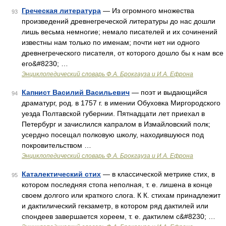
Греческая литература
— Из огромного множества
93
произведений древнегреческой литературы до нас дошли
лишь весьма немногие; немало писателей и их сочинений
известны нам только по именам; почти нет ни одного
древнегреческого писателя, от которого дошло бы к нам все
его&#8230; …
Энциклопедический словарь Ф.А. Брокгауза и И.А. Ефрона
Капнист Василий Васильевич
— поэт и выдающийся
94
драматург, род. в 1757 г. в имении Обуховка Миргородского
уезда Полтавской губернии. Пятнадцати лет приехал в
Петербург и зачислился капралом в Измайловский полк;
усердно посещал полковую школу, находившуюся под
покровительством …
Энциклопедический словарь Ф.А. Брокгауза и И.А. Ефрона
Каталектический стих
— в классической метрике стих, в
95
котором последняя стопа неполная, т. е. лишена в конце
своем долгого или краткого слога. К К. стихам принадлежит
и дактилический гекзаметр, в котором ряд дактилей или
спондеев завершается хореем, т. е. дактилем с&#8230; …